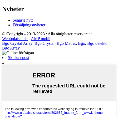
Nyheter
Senaste nytt
Försäljningsnyheter
© Copyright - 2013-2023 : Alla rättigheter reserverade.
Webbplatskarta
-
AMP mobil
Bgo Crystal Array
,
Bgo Crystal
,
Bgo Matrix
,
Bgo
,
Bgo detektor
,
Bgo Array
,
Skicka epost
x