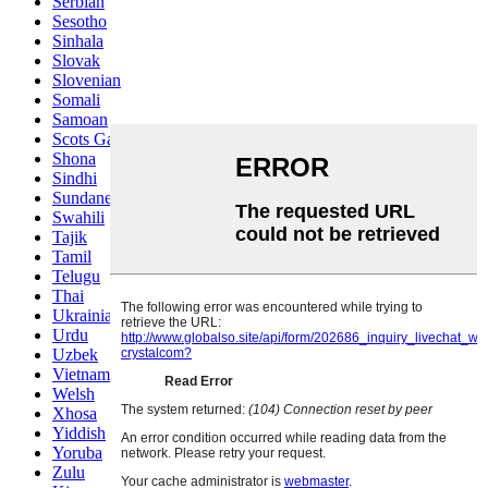
Serbian
Sesotho
Sinhala
Slovak
Slovenian
Somali
Samoan
Scots Gaelic
Shona
Sindhi
Sundanese
Swahili
Tajik
Tamil
Telugu
Thai
Ukrainian
Urdu
Uzbek
Vietnamese
Welsh
Xhosa
Yiddish
Yoruba
Zulu