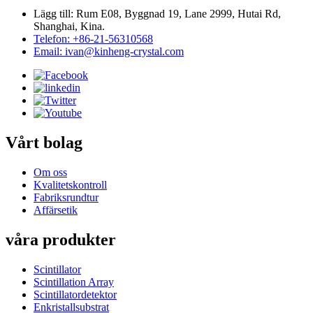
Lägg till: Rum E08, Byggnad 19, Lane 2999, Hutai Rd,
Shanghai, Kina.
Telefon: +86-21-56310568
Email: ivan@kinheng-crystal.com
Vårt bolag
Om oss
Kvalitetskontroll
Fabriksrundtur
Affärsetik
våra produkter
Scintillator
Scintillation Array
Scintillatordetektor
Enkristallsubstrat