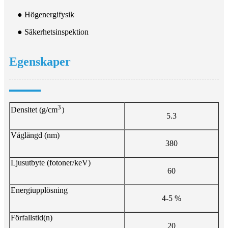
● Högenergifysik
● Säkerhetsinspektion
Egenskaper
3
Densitet (g/cm
）
5.3
Våglängd (nm)
380
Ljusutbyte (fotoner/keV)
60
Energiupplösning
4-5 %
Förfallstid(n)
20