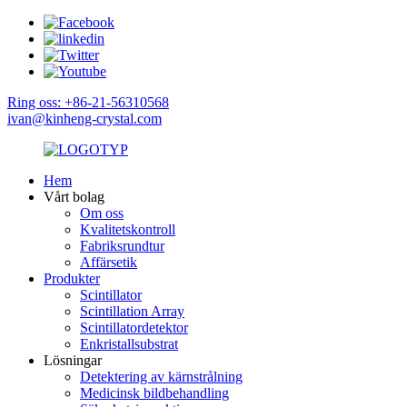
Ring oss: +86-21-56310568
ivan@kinheng-crystal.com
Hem
Vårt bolag
Om oss
Kvalitetskontroll
Fabriksrundtur
Affärsetik
Produkter
Scintillator
Scintillation Array
Scintillatordetektor
Enkristallsubstrat
Lösningar
Detektering av kärnstrålning
Medicinsk bildbehandling